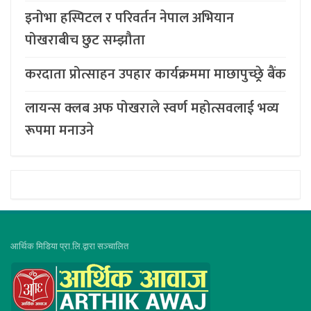
इनोभा हस्पिटल र परिवर्तन नेपाल अभियान
पोखराबीच छुट सम्झौता
करदाता प्रोत्साहन उपहार कार्यक्रममा माछापुच्छ्र्रे बैंक
लायन्स क्लब अफ पोखराले स्वर्ण महोत्सवलाई भव्य
रूपमा मनाउने
आर्थिक मिडिया प्रा.लि.द्वारा सञ्चालित