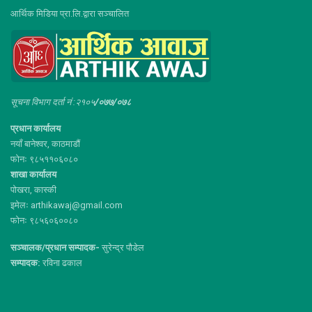
आर्थिक मिडिया प्रा.लि.द्वारा सञ्चालित
सूचना विभाग दर्ता नं :२१०५
/०७७/०७८
प्रधान कार्यालय
नयाँ बानेश्वर, काठमाडौं
फोनः ९८५११०६०८०
शाखा कार्यालय
पोखरा, कास्की
इमेलः arthikawaj@gmail.com
फोनः ९८५६०६००८०
सञ्चालक/प्रधान सम्पादक-
सुरेन्द्र पौडेल
सम्पादक:
रविना ढकाल