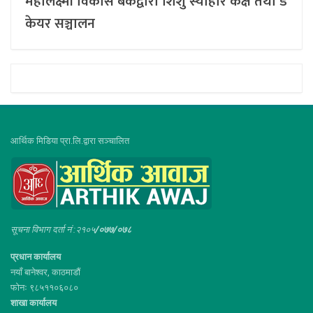
महालक्ष्मी विकास बैंकद्वारा शिशु स्याहार कक्ष तथा डे
केयर सञ्चालन
आर्थिक मिडिया प्रा.लि.द्वारा सञ्चालित
सूचना विभाग दर्ता नं :२१०५
/०७७/०७८
प्रधान कार्यालय
नयाँ बानेश्वर, काठमाडौं
फोनः ९८५११०६०८०
शाखा कार्यालय