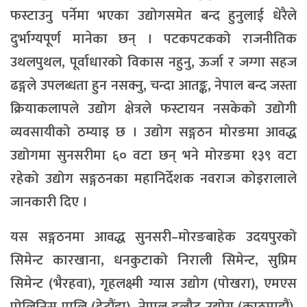
फस्टाउनु पर्नेमा भएका उद्योगसमेत बन्द हुनुलाई धेरैले
दुर्भाग्यपूर्ण मानेका छन् । पटकपटकको राजनीतिक
उथलपुथल, पूर्वाधारको विकास नहुनु, ऊर्जा र जग्गा सहज
ढङ्गले उपलब्धता हुन नसक्नु, चन्दा आतङ्क, नेपाल बन्द जस्ता
क्रियाकलापले उद्योग क्षेत्रले फस्टायन नसकेको उद्योगी
व्यवसायीको ठम्याइ छ । उद्योग सङ्गठन मोरङमा आवद्ध
उद्योगमा सुनसरीमा ६० वटा छन् भने मोरङमा १३९ वटा
रहेको उद्योग सङ्गठनका महानिर्देशक नवराज कोइरालाले
जानकारी दिए ।
यस सङ्गठनमा आवद्ध सुनसरी–मोरङबाहेक उदयपुरको
सिमेन्ट कारखाना, धनकुटाको निराली सिमेन्ट, सुप्रिम
सिमेन्ट (भैरहवा), गृहलक्ष्मी ग्यास उद्योग (पोखरा), एमएस
पोलिनिस प्रालि (हेटौंडा), नेपाल ढलौट उद्योग (काठमाडौं),