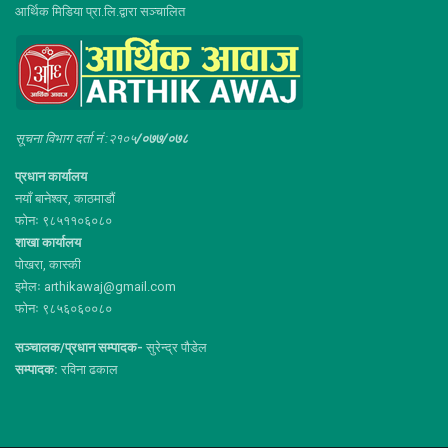
आर्थिक मिडिया प्रा.लि.द्वारा सञ्चालित
सूचना विभाग दर्ता नं :२१०५
/०७७/०७८
प्रधान कार्यालय
नयाँ बानेश्वर, काठमाडौं
फोनः ९८५११०६०८०
शाखा कार्यालय
पोखरा, कास्की
इमेलः arthikawaj@gmail.com
फोनः ९८५६०६००८०
सञ्चालक/प्रधान सम्पादक-
सुरेन्द्र पौडेल
सम्पादक:
रविना ढकाल