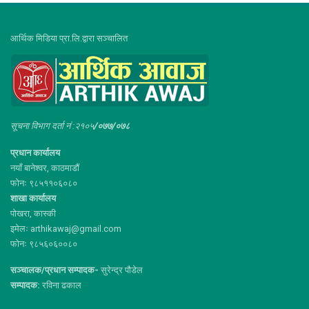
आर्थिक मिडिया प्रा.लि.द्वारा सञ्चालित
सूचना विभाग दर्ता नं :२१०५
/०७७/०७८
प्रधान कार्यालय
नयाँ बानेश्वर, काठमाडौं
फोनः ९८५११०६०८०
शाखा कार्यालय
पोखरा, कास्की
इमेलः arthikawaj@gmail.com
फोनः ९८५६०६००८०
सञ्चालक/प्रधान सम्पादक-
सुरेन्द्र पौडेल
सम्पादक:
रविना ढकाल