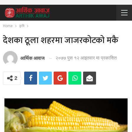
Home
कृषि
देशका ठूला शहरमा जाजरकोटको मकै
२०७७ पुस १२ आइतवार मा प्रकाशित
आर्थिक आवाज
2