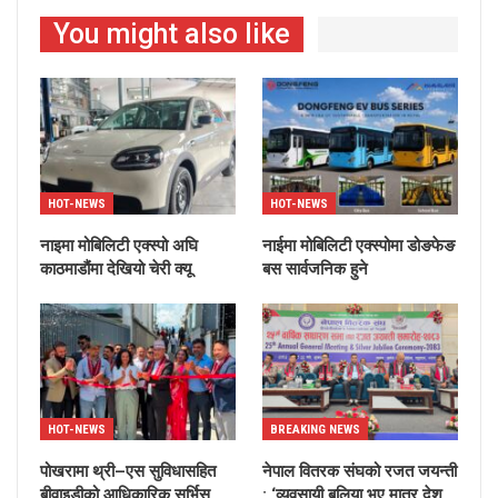
You might also like
HOT-NEWS
HOT-NEWS
नाइमा मोबिलिटी एक्स्पो अघि
नाईमा मोबिलिटी एक्स्पोमा डोङफेङ
काठमाडौंमा देखियो चेरी क्यू
बस सार्वजनिक हुने
HOT-NEWS
BREAKING NEWS
पोखरामा थ्री–एस सुविधासहित
नेपाल वितरक संघको रजत जयन्ती
बीवाइडीको आधिकारिक सर्भिस
: ‘व्यवसायी बलिया भए मात्र देश