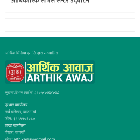
आधिकारिक सर्भिस सेन्टर उद्घाटन
आर्थिक मिडिया प्रा.लि.द्वारा सञ्चालित
सूचना विभाग दर्ता नं :२१०५
/०७७/०७८
प्रधान कार्यालय
नयाँ बानेश्वर, काठमाडौं
फोनः ९८५११०६०८०
शाखा कार्यालय
पोखरा, कास्की
इमेलः arthikawaj@gmail.com