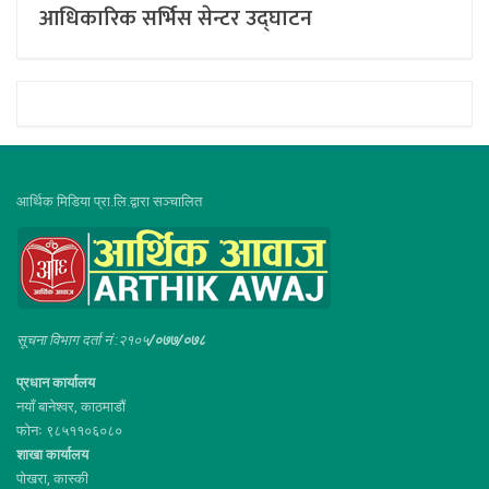
आधिकारिक सर्भिस सेन्टर उद्घाटन
आर्थिक मिडिया प्रा.लि.द्वारा सञ्चालित
सूचना विभाग दर्ता नं :२१०५
/०७७/०७८
प्रधान कार्यालय
नयाँ बानेश्वर, काठमाडौं
फोनः ९८५११०६०८०
शाखा कार्यालय
पोखरा, कास्की