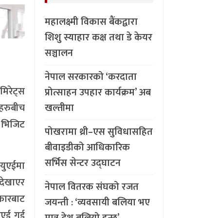
महालक्ष्मी विकास बैंकद्वारा
शिशु स्याहार कक्ष तथा डे केयर
सञ्चालन
नेपाल सरकारको ‘करदाता
मिरेट्स
प्रोत्साहन उपहार कार्यक्रम’ अब
हरुबीच
खल्तीमा
ा भिजिट
पोखरामा थ्री–एस सुविधासहित
बीवाइडीको आधिकारिक
सर्भिस सेन्टर उद्घाटन
 युएईमा
 देखाएर
नेपाल वितरक संघको रजत
रकारबाट
जयन्ती : ‘व्यवसायी बलिया भए
युएई गई
मात्र देश बलियो हुन्छ’