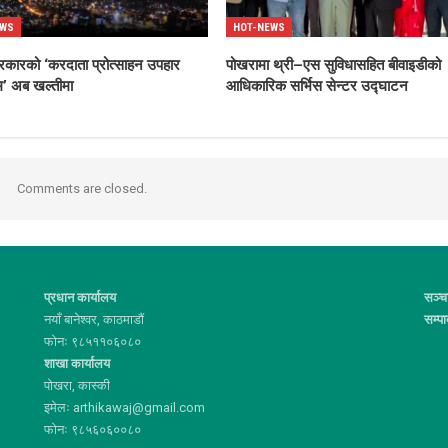
EWS
HOT-NEWS
रकारको ‘करदाता प्रोत्साहन उपहार
पोखरामा थ्री–एस सुविधासहित बीवाइडीको
रम’ अब खल्तीमा
आधिकारिक सर्भिस सेन्टर उद्घाटन
Comments are closed.
प्रधान कार्यालय
सञ्च
नयाँ बानेश्वर, काठमाडौं
सम्प
फोनः ९८५११०६०८०
शाखा कार्यालय
पोखरा, कास्की
इमेलः arthikawaj@gmail.com
फोनः ९८५६०६००८०