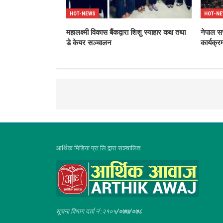
HOT-NEWS
HOT-N
महालक्ष्मी विकास बैंकद्वारा शिशु स्याहार कक्ष तथा
नेपाल स
डे केयर सञ्चालन
कार्यक्
आर्थिक मिडिया प्रा.लि.द्वारा सञ्चालित
सूचना विभाग दर्ता नं :२१०५
/०७७/०७८