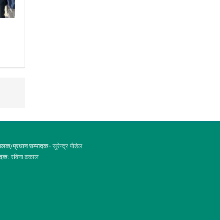
ालक/प्रधान सम्पादक-
सुरेन्द्र पौडेल
ादक:
रविना ढकाल