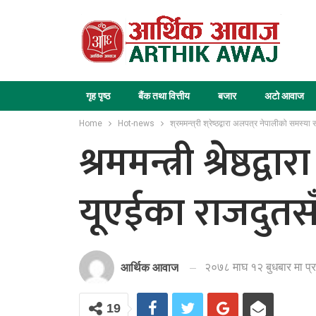
गृह पृष्ठ
बैंक तथा वित्तीय
बजार
अटो आवाज
Home
Hot-news
श्रममन्त्री श्रेष्ठद्वारा अलपत्र नेपालीको समस
श्रममन्त्री श्रेष्
यूएईका राजदु
२०७८ माघ १२ बुधबार मा प्
आर्थिक आवाज
19