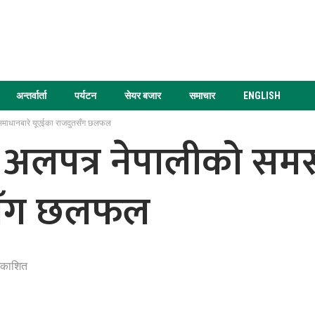
अन्तर्वार्ता
पर्यटन
सेयर बजार
समाचार
ENGLISH
्या समाधानबारे यूएईका राजदुतसँग छलफल
ठद्वारा अलपत्र नेपालीको 
तसँग छलफल
रकाशित