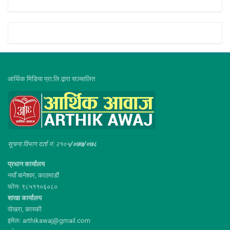
आर्थिक मिडिया प्रा.लि.द्वारा सञ्चालित
सूचना विभाग दर्ता नं :२१०५
/०७७/०७८
प्रधान कार्यालय
नयाँ बानेश्वर, काठमाडौं
फोनः ९८५११०६०८०
शाखा कार्यालय
पोखरा, कास्की
इमेलः arthikawaj@gmail.com