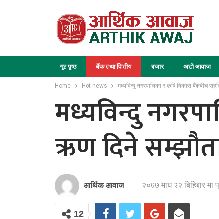
गृह पृष्ठ
बैंक तथा वित्तीय
बजार
अटो आवाज
Home
Hot-news
मध्यविन्दु नगरपालिका र कृषि विकास बैंकबीच सह
मध्यविन्दु नगर
ऋण दिने सम्झौत
२०७७ माघ २२ बिहिबार मा प
आर्थिक आवाज
12