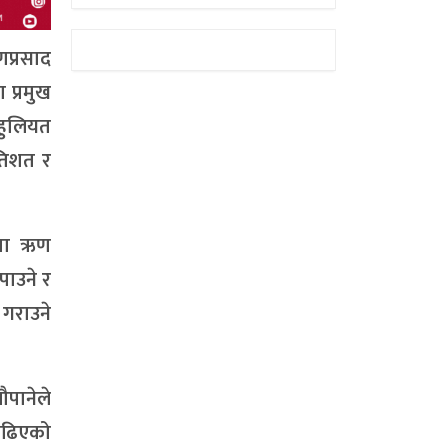
प्रसाद
 प्रमुख
सहुलियत
रतिशत र
रमा ऋण
पाउने र
ह गराउने
ौपानेले
 बढिएको