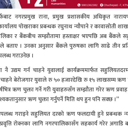
्फबाट नगरप्रमुख राना, प्रमुख प्रशासकीय अधिकृत नारायण
ार्यालय पोखराका प्रबन्धक रघुनाथ न्यौपाने र कावासोती शाखा
नगरपालिका र बैंकबीच सम्झौतामा हस्ताक्षर भएपछि अब बैंकले 
नाले बताए । उनका अनुसार बैंकले पुरुषका लागि साढे तीन प्
पलब्ध गराउनेछ ।
 नै उद्यम गर्न चाहने युवालाई कार्यक्रममार्फत सहुलियतद
न चाहने बेरोजगार युवाले रु ५० हजारदेखि रु १५ लाखसम्म ऋण 
च वर्षभित्र ऋण चुक्ता गर्ने गरी युवाहरुसँग सम्झौता गरेर ऋण प्रवा
्यकतानुसार ऋण चुक्ता गर्नुपर्ने मिति थप हुन पनि सक्छ ।”
ई उपलब्ध गराइने सहुलियत दरको ऋण फलदायी हुने प्रबन्धक न्य
प्रवृत्ति रोक्नका लागि नगरपालिकासँग सहकार्य गरेर अगाडि