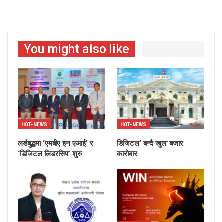
You might also like
HOT-NEWS
HOT-NEWS
लर्डबुद्धमा ‘एमबीए इन एआई’ र
डिजिटल’ बन्दै खुला बजार
‘डिजिटल लिडरसिप’ शुरु
कारोबार