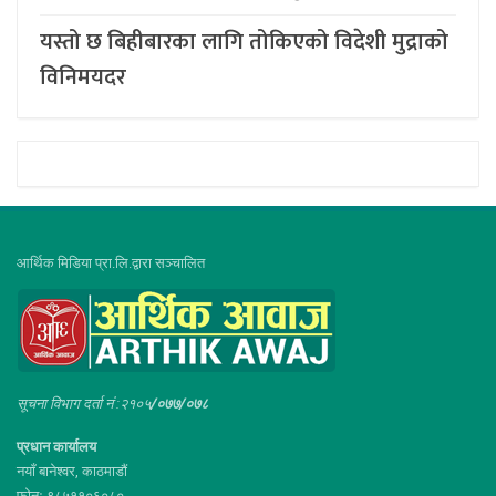
यस्तो छ बिहीबारका लागि तोकिएको विदेशी मुद्राको
विनिमयदर
आर्थिक मिडिया प्रा.लि.द्वारा सञ्चालित
सूचना विभाग दर्ता नं :२१०५
/०७७/०७८
प्रधान कार्यालय
नयाँ बानेश्वर, काठमाडौं
फोनः ९८५११०६०८०