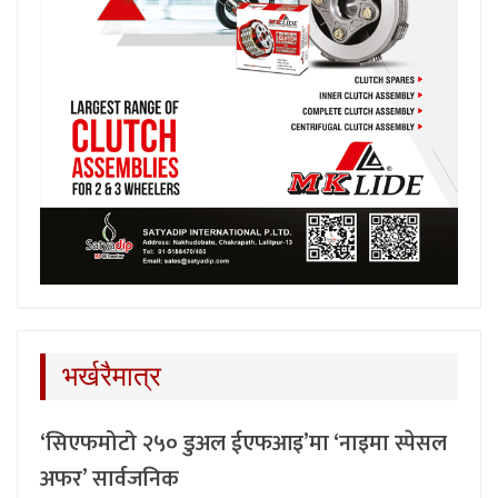
भर्खरैमात्र
‘सिएफमोटो २५० डुअल ईएफआइ’मा ‘नाइमा स्पेसल
अफर’ सार्वजनिक