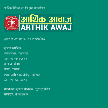
आर्थिक मिडिया प्रा.लि.द्वारा सञ्चालित
सूचना विभाग दर्ता नं :२१०५
/०७७/०७८
प्रधान कार्यालय
नयाँ बानेश्वर, काठमाडौं
फोनः ९८५११०६०८०
शाखा कार्यालय
पोखरा, कास्की
इमेलः arthikawaj@gmail.com
फोनः ९८५६०६००८०
सञ्चालक/प्रधान सम्पादक-
सुरेन्द्र पौडेल
सम्पादक:
रविना ढकाल