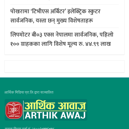
पोखरामा ‘टिभीएस अर्बिटर’ इलेक्ट्रिक स्कुटर
सार्वजनिक, यस्ता छन् मुख्य विशेषताहरू
लिपमोटर बी०३ एक्स नेपालमा सार्वजनिक, पहिलो
१०० ग्राहकका लागि विशेष मूल्य रु. ४४.९९ लाख
आर्थिक मिडिया प्रा.लि.द्वारा सञ्चालित
सूचना विभाग दर्ता नं :२१०५
/०७७/०७८