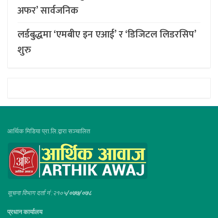
अफर’ सार्वजनिक
लर्डबुद्धमा ‘एमबीए इन एआई’ र ‘डिजिटल लिडरसिप’
शुरु
आर्थिक मिडिया प्रा.लि.द्वारा सञ्चालित
सूचना विभाग दर्ता नं :२१०५
/०७७/०७८
प्रधान कार्यालय