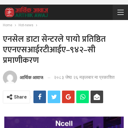
Home
Hot-news
एनसेल डाटा सेन्टरले पायो प्रतिष्ठित
एएनएसआईरटीआईए–९४२–सी
प्रमाणीकरण
२०८३ जेष्ठ २६ मङ्लबार मा प्रकाशित
आर्थिक आवाज
Share