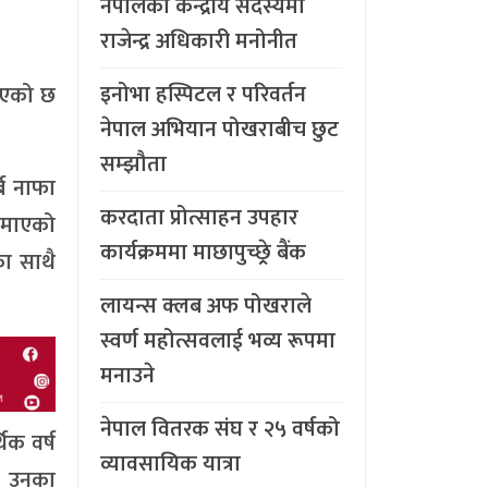
नेपालको केन्द्रीय सदस्यमा
राजेन्द्र अधिकारी मनोनीत
इनोभा हस्पिटल र परिवर्तन
भएको छ
नेपाल अभियान पोखराबीच छुट
सम्झौता
्ब नाफा
करदाता प्रोत्साहन उपहार
कमाएको
कार्यक्रममा माछापुच्छ्र्रे बैंक
का साथै
लायन्स क्लब अफ पोखराले
स्वर्ण महोत्सवलाई भव्य रूपमा
मनाउने
नेपाल वितरक संघ र २५ वर्षको
िक वर्ष
व्यावसायिक यात्रा
। उनका