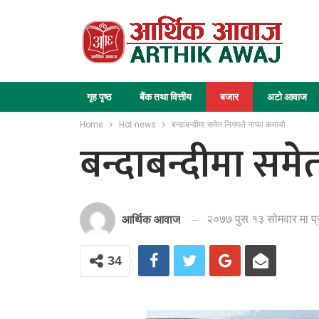
गृह पृष्ठ
बैंक तथा वित्तीय
बजार
अटो आवाज
Home
Hot-news
बन्दाबन्दीमा समेत निगमले नाफा कमायो
बन्दाबन्दीमा सम
२०७७ पुस १३ सोमवार मा प
आर्थिक आवाज
34