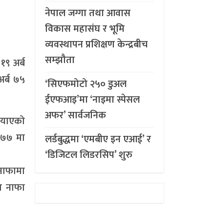
नेपाल जग्गा तथा आवास
विकास महासंघ र भूमि
व्यवस्थापन प्रशिक्षण केन्द्रबीच
सम्झौता
९ अर्ब
र्ब ७५
‘सिएफमोटो २५० डुअल
ईएफआइ’मा ‘नाइमा स्पेसल
अफर’ सार्वजनिक
ु¥याएको
÷७७ मा
लर्डबुद्धमा ‘एमबीए इन एआई’ र
‘डिजिटल लिडरसिप’ शुरु
 नाफामा
त नाफा