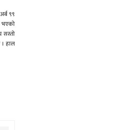
अर्ब ९९
मा भएको
य सस्तो
छ । हाल