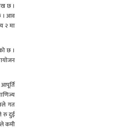
लेख छ ।
छ । आव
य २ मा
एको छ ।
मायोजन
आपूर्ति
वाणिज्य
गमले गत
 रु दुई
तले कमी