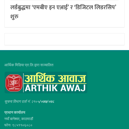
लर्डबुद्धमा ‘एमबीए इन एआई’ र ‘डिजिटल लिडरसिप’
शुरु
आर्थिक मिडिया प्रा.लि.द्वारा सञ्चालित
सूचना विभाग दर्ता नं :२१०५
/०७७/०७८
प्रधान कार्यालय
नयाँ बानेश्वर, काठमाडौं
फोनः ९८५११०६०८०