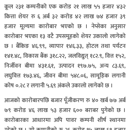
कूल २३१ कम्पनीको एक करोड २१ लाख ५५ हजार ४३२
कित्ता शेयर रु ६ अर्ब ३२ करोड ४२ लाख ७४ हजार ३९
हजार मूल्यमा कारोबार भएको छ । नेप्सेका अनुसार
कारोबार भएका १३ वटै उपसमूहको शेयर उकालो लागेको
छ । बैंकिङ ४६.९९, व्यापार १४६.३३, होटल तथा पर्यटन
१४१.४८, विकास बैंक ३१८.२२, जलविद्युत् १८२.९, वित्त १५२,
निर्जीवन बीमा ४३१.६१, उत्पादन १९७.७५, अन्य ८३.६९,
लघुवित्त १७३.४६, जीवन बीमा ५४८.०६, सामूहिक लगानी
कोष ०.२८ र लगानी ५.६९ अंकले उकालो लागेको छ ।
आजको कारोबारपछि बजार पूँजीकरण रु ४० खर्ब ७७ अर्ब
७९ करोड ४६ लाख ५३ हजार ६०० बराबर पुगेको छ ।
कारोबारका आधारमा अपि पावर कम्पनी शीर्ष स्थानमा
रहेको छ । सो कम्पनीको रु २६ करोड १५ लाख ६१ हजार