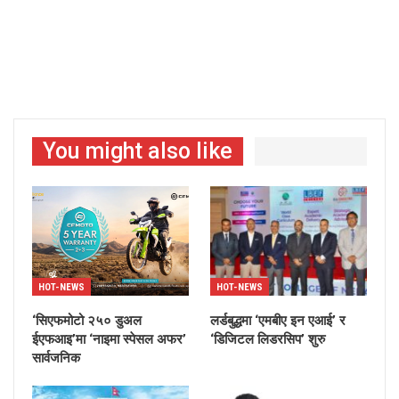
You might also like
HOT-NEWS
HOT-NEWS
‘सिएफमोटो २५० डुअल
लर्डबुद्धमा ‘एमबीए इन एआई’ र
ईएफआइ’मा ‘नाइमा स्पेसल अफर’
‘डिजिटल लिडरसिप’ शुरु
सार्वजनिक