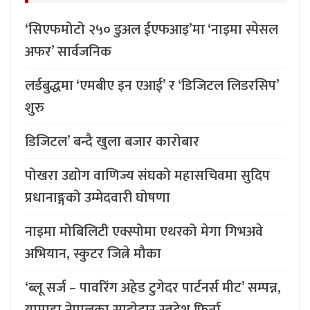
‘सिएफमोटो २५० डुअल ईएफआइ’मा ‘नाइमा स्पेसल
अफर’ सार्वजनिक
लर्डबुद्धमा ‘एमबीए इन एआई’ र ‘डिजिटल लिडरसिप’
शुरु
डिजिटल’ बन्दै खुला बजार कारोबार
पोखरा उद्योग वाणिज्य संघको महासचिवमा सुदिप
प्रधानाङ्गको उम्मेदवारी घोषणा
नाइमा मोबिलिटी एक्स्पोमा एथरको मेगा गिभअवे
अभियान, स्कुटर जित्ने मौका
‘ब्लू सर्ज – पावरिंग अहेड टुगेदर पार्टनर्स मीट’ सम्पन्न,
यामाहा नेपालका साझेदार स्वदेश फिर्ता