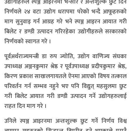
उद्योगीहरुले स्पञ्ज आइरनमा भन्सार र अन्तःशुल्क छुट दिने
निर्णयले २४ वटा उद्योग धरापमा परेको भन्दै आफूहरुको
माग सुनुवाइ गर्न आग्रह गरे भने स्पञ्ज आइरन आयात गरी
बिलेट र डण्डी उत्पादन गरिरहेका उद्योगीहरुले सरकारको
निर्णयको स्वागत गरे ।
पूर्वअर्थराज्यमन्त्री डा रुप ज्योति, उद्योग वाणिज्य संघका
उपाध्यक्ष अञ्जनकुमार श्रेष्ठ र पूर्वउपाध्यक्ष प्रदीपकुमार श्रेष्ठ,
किरण प्रकाश साखःलगायतले ऐनमा आएको विषय तत्काल
परिवर्तन गर्न सम्भव नहुने भए पनि विद्युत् महसुलमा छुट
गरी बिलेट आयात गरी डण्डी उत्पादन गर्ने उद्योगहरुलाई
राहत दिन माग गरे ।
उनिले स्पञ्ज आइरनमा अन्तःशुल्क छुट गर्ने निर्णय विश्व
व्यापार सङ्गठनको सिद्धान्त विपरीत हुने भएकाले पुरानै