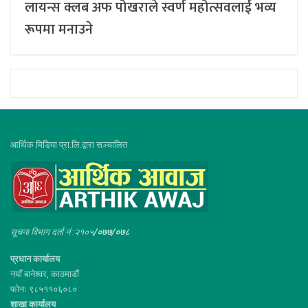
लायन्स क्लब अफ पोखराले स्वर्ण महोत्सवलाई भव्य
रूपमा मनाउने
आर्थिक मिडिया प्रा.लि.द्वारा सञ्चालित
सूचना विभाग दर्ता नं :२१०५
/०७७/०७८
प्रधान कार्यालय
नयाँ बानेश्वर, काठमाडौं
फोनः ९८५११०६०८०
शाखा कार्यालय