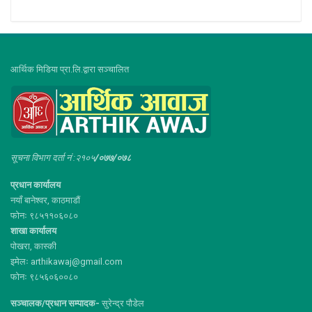
आर्थिक मिडिया प्रा.लि.द्वारा सञ्चालित
सूचना विभाग दर्ता नं :२१०५
/०७७/०७८
प्रधान कार्यालय
नयाँ बानेश्वर, काठमाडौं
फोनः ९८५११०६०८०
शाखा कार्यालय
पोखरा, कास्की
इमेलः arthikawaj@gmail.com
फोनः ९८५६०६००८०
सञ्चालक/प्रधान सम्पादक-
सुरेन्द्र पौडेल