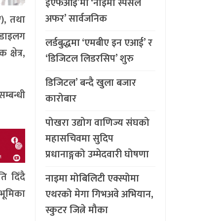
ईएफआइ’मा ‘नाइमा स्पेसल
अफर’ सार्वजनिक
ए), तथा
ि डाइलग
लर्डबुद्धमा ‘एमबीए इन एआई’ र
क्षेत्र,
‘डिजिटल लिडरसिप’ शुरु
डिजिटल’ बन्दै खुला बजार
्बन्धी
कारोबार
पोखरा उद्योग वाणिज्य संघको
महासचिवमा सुदिप
प्रधानाङ्गको उम्मेदवारी घोषणा
ि दिँदै
नाइमा मोबिलिटी एक्स्पोमा
 भूमिका
एथरको मेगा गिभअवे अभियान,
स्कुटर जित्ने मौका