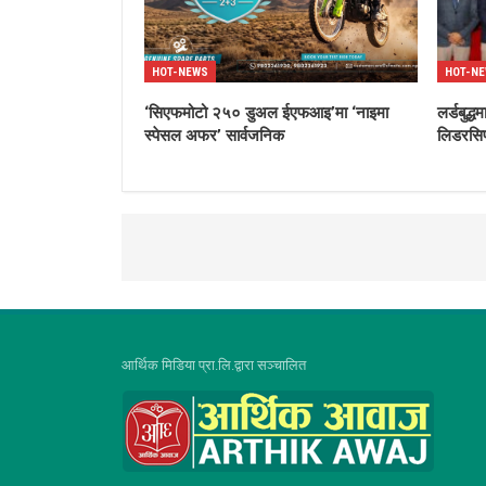
HOT-NEWS
HOT-N
‘सिएफमोटो २५० डुअल ईएफआइ’मा ‘नाइमा
लर्डबुद
स्पेसल अफर’ सार्वजनिक
लिडरसिप
आर्थिक मिडिया प्रा.लि.द्वारा सञ्चालित