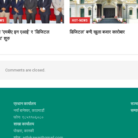
EWS
HOT-NEWS
्धमा ‘एमबीए इन एआई’ र ‘डिजिटल
डिजिटल’ बन्दै खुला बजार कारोबार
’ शुरु
Comments are closed.
प्रधान कार्यालय
सञ्च
नयाँ बानेश्वर, काठमाडौं
सम्प
फोनः ९८५११०६०८०
शाखा कार्यालय
पोखरा, कास्की
इमेलः arthikawaj@gmail.com