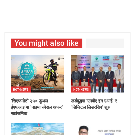
You might also like
HOT-NEWS
HOT-NEWS
‘सिएफमोटो २५० डुअल
लर्डबुद्धमा ‘एमबीए इन एआई’ र
ईएफआइ’मा ‘नाइमा स्पेसल अफर’
‘डिजिटल लिडरसिप’ शुरु
सार्वजनिक