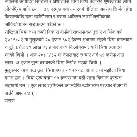
नेपालमा उत्पादित सिटिसी र अर्थोडक्स चिया विश्व बजारमा गुणस्तरका लागि
लोकप्रिय मानिन्छन् । तर, प्रमुख बजार भारतमै नीतिगत अवरोध सिर्जना हुँदा
किसानदेखि ठूला उद्योगीसम्म र यसमा आश्रित लाखौँ श्रमिकको
जीविकोपार्जन सङ्कटमा परेको छ ।
राष्ट्रिय चिया तथा कफी विकास बोर्डको तथ्याङ्कअनुसार आर्थिक वर्ष
२०८१/८२ मा मुलुकको २० हजार ६०२ हेक्टर भूभागमा रहेको चिया बगानबाट
रु दुई करोड ६१ लाख २३ हजार १११ किलोग्राम तयारी चिया उत्पादन
भएको थियो । आव २०८१/८२ मा नेपालबाट रु चार अर्ब ५९ करोड आठ
लाख ५६ हजार मूल्य बराबरको चिया निर्यात भएको थियो ।
मुलुकभर १७० वटा ठूला चिया बगान र १२० वटा साना तथा मझौला चिया
बगान छन् । चिया उत्पादनमा १५ हजारभन्दा बढी साना किसान प्रत्यक्ष
सहभागी छन् । एक लाख श्रमिकले बगानदेखि उद्योगसम्म प्रत्यक्ष रोजगारी
पाउँदै आएका छन् ।
रासस