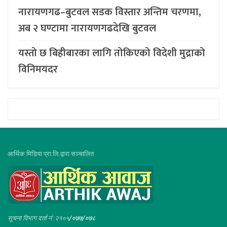
नारायणगढ–बुटवल सडक विस्तार अन्तिम चरणमा,
अब २ घण्टामा नारायणगढदेखि बुटवल
यस्तो छ बिहीबारका लागि तोकिएको विदेशी मुद्राको
विनिमयदर
आर्थिक मिडिया प्रा.लि.द्वारा सञ्चालित
सूचना विभाग दर्ता नं :२१०५
/०७७/०७८