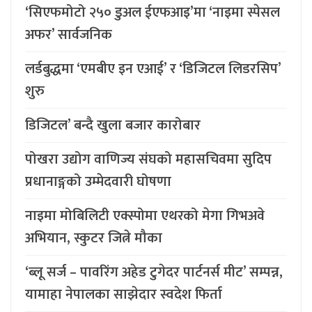
‘सिएफमोटो २५० डुअल ईएफआइ’मा ‘नाइमा स्पेसल
अफर’ सार्वजनिक
लर्डबुद्धमा ‘एमबीए इन एआई’ र ‘डिजिटल लिडरसिप’
शुरु
डिजिटल’ बन्दै खुला बजार कारोबार
पोखरा उद्योग वाणिज्य संघको महासचिवमा सुदिप
प्रधानाङ्गको उम्मेदवारी घोषणा
नाइमा मोबिलिटी एक्स्पोमा एथरको मेगा गिभअवे
अभियान, स्कुटर जित्ने मौका
‘ब्लू सर्ज – पावरिंग अहेड टुगेदर पार्टनर्स मीट’ सम्पन्न,
यामाहा नेपालका साझेदार स्वदेश फिर्ता