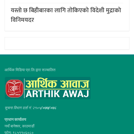
यस्तो छ बिहीबारका लागि तोकिएको विदेशी मुद्राको
विनिमयदर
आर्थिक मिडिया प्रा.लि.द्वारा सञ्चालित
सूचना विभाग दर्ता नं :२१०५
/०७७/०७८
प्रधान कार्यालय
नयाँ बानेश्वर, काठमाडौं
फोनः ९८५११०६०८०