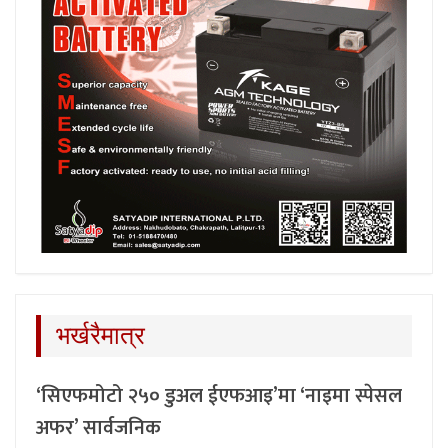
भर्खरैमात्र
‘सिएफमोटो २५० डुअल ईएफआइ’मा ‘नाइमा स्पेसल
अफर’ सार्वजनिक