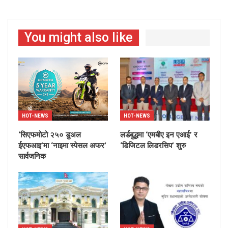
You might also like
HOT-NEWS
HOT-NEWS
‘सिएफमोटो २५० डुअल
लर्डबुद्धमा ‘एमबीए इन एआई’ र
ईएफआइ’मा ‘नाइमा स्पेसल अफर’
‘डिजिटल लिडरसिप’ शुरु
सार्वजनिक