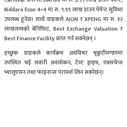
Carnival अन्तर्गत
DAYUN
मा
रु
.
३
.
९९
लाख
डाउन
पेमेन्ट
,
Riddara Econ 4×4
मा
रु
.
९
.
९९
लाख
डाउन
पेमेन्ट
सुविधा
उपलब्ध हुनेछ। साथै ग्राहकले
AION
र
XPENG
मा
रु
.
१२
लाखसम्मको
बेनिफिट
,
Best Exchange Valuation
र
Best Finance Facility
प्राप्त गर्न सक्नेछन् ।
इच्छुक ग्राहकले कार्यक्रम अवधिभर भृकुटीमण्डपमा
उपस्थित भई सवारी अवलोकन, टेस्ट ड्राइभ, एक्सचेन्ज
भ्यालुएसन तथा फाइनान्स परामर्श लिन सक्नेछन्।