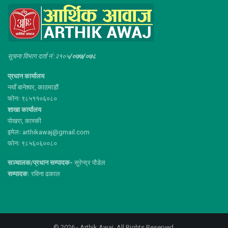
सूचना विभाग दर्ता नं :२१०५
/०७७/०७८
प्रधान कार्यालय
नयाँ बानेश्वर, काठमाडौं
फोनः ९८५११०६०८०
शाखा कार्यालय
पोखरा, कास्की
इमेलः arthikawaj@gmail.com
फोनः ९८५६०६००८०
सञ्चालक/प्रधान सम्पादक-
सुरेन्द्र पौडेल
सम्पादक:
रविना ढकाल
© 2026 - Arthik Awaj. All Rights Reserved.