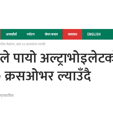
अन्तर्वार्ता
पर्यटन
सेयर बजार
समाचार
ENGLISH
ारिक बिक्रेता, एक्स ४७ क्रसओभर ल्याउँदै
शनले पायो अल्ट्राभोइल
७ क्रसओभर ल्याउँदै
 प्रकाशित