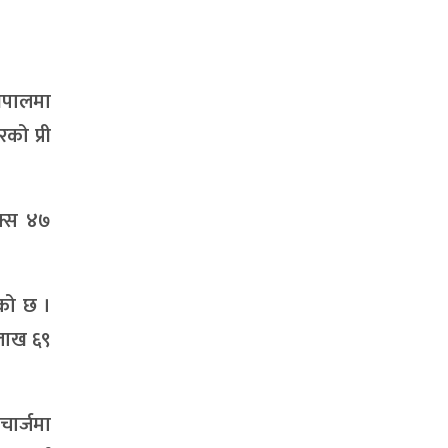
ेपालमा
को प्री
एक्स ४७
को छ ।
लाख ६९
ार्जमा