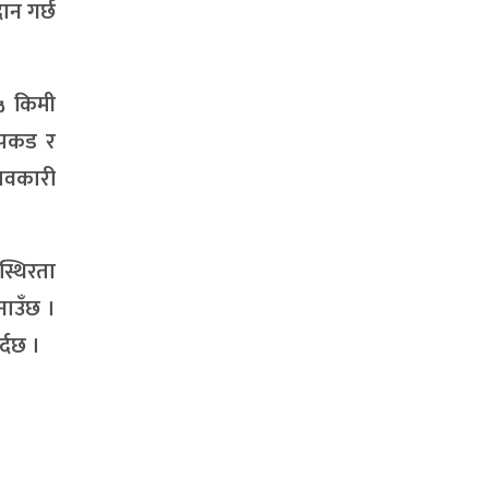
ान गर्छ
५५ किमी
ट पकड र
भावकारी
स्थिरता
नाउँछ ।
्दछ ।