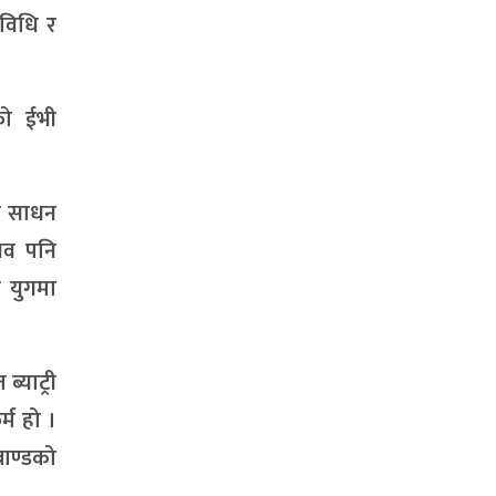
रविधि र
लको ईभी
ी साधन
ुभव पनि
ँ युगमा
ब्याट्री
्म हो ।
राण्डको