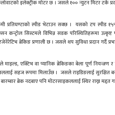
वाटको इलेक्ट्रीक मोटर छ । जसले १०० न्युटन मिटर टर्क प्रद
किमी प्रतिघण्टाको स्पीड भेटाउन सक्छ । यसको टप स्पीड १
सन कन्ट्रोल सिस्टमले विभिन्न सडक परिस्थितिहरूमा उत्कृष्
ेनेरेटिभ ब्रेकिङ प्रणाली छ । जसले थप सुविधा प्रदान गर्दै प्र
माइल्ड, एक्टिभ वा प्यानिक ब्रेकिङका बेला पूर्ण नियन्त्रण र 
िङ लेभललाई सहज रूपमा मिलाउँछ । जसले राइडिङलाई सुरक्षित ब
म्बार ब्रेक नदबाए पनि मोटरसाइकललाई स्थिर राख्न मद्दत गर