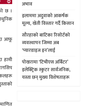
अभाव
को छ ।
इलाममा अदुवाको आकर्षक
याधुनिक
मूल्य, खेती विस्तार गर्दै किसान
सौरहाको बाटिका रिसोर्टको
ँदा आफू
व्यवस्थापन जिम्मा अब
‘प्यारडाइज इन’लाई
दा हामी
पोखरामा ‘टिभीएस अर्बिटर’
्यागसिप
इलेक्ट्रिक स्कुटर सार्वजनिक,
ाइकलहरू
यस्ता छन् मुख्य विशेषताहरू
पुस्ताको
्रमाणित