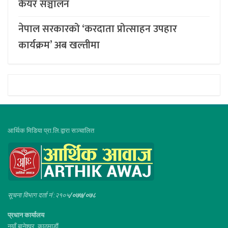
केयर सञ्चालन
नेपाल सरकारको ‘करदाता प्रोत्साहन उपहार
कार्यक्रम’ अब खल्तीमा
आर्थिक मिडिया प्रा.लि.द्वारा सञ्चालित
सूचना विभाग दर्ता नं :२१०५
/०७७/०७८
प्रधान कार्यालय
नयाँ बानेश्वर, काठमाडौं