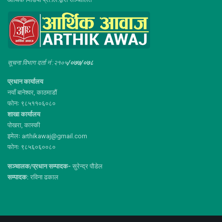
सूचना विभाग दर्ता नं :२१०५
/०७७/०७८
प्रधान कार्यालय
नयाँ बानेश्वर, काठमाडौं
फोनः ९८५११०६०८०
शाखा कार्यालय
पोखरा, कास्की
इमेलः arthikawaj@gmail.com
फोनः ९८५६०६००८०
सञ्चालक/प्रधान सम्पादक-
सुरेन्द्र पौडेल
सम्पादक:
रविना ढकाल