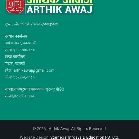
सूचना विभाग दर्ता नं :२१०५
/०७७/०७८
प्रधान कार्यालय
नयाँ बानेश्वर, काठमाडौं
फोनः ९८५११०६०८०
शाखा कार्यालय
पोखरा, कास्की
इमेलः arthikawaj@gmail.com
फोनः ९८५६०६००८०
सञ्चालक/प्रधान सम्पादक-
सुरेन्द्र पौडेल
सम्पादक:
रविना ढकाल
© 2026 - Arthik Awaj. All Rights Reserved.
Website Design:
Starnepal Infosys & Education Pvt. Ltd.