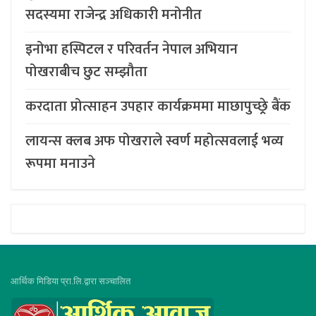
सदस्यमा राजेन्द्र अधिकारी मनोनीत
इनोभा हस्पिटल र परिवर्तन नेपाल अभियान
पोखराबीच छुट सम्झौता
करदाता प्रोत्साहन उपहार कार्यक्रममा माछापुच्छ्र्रे बैंक
लायन्स क्लब अफ पोखराले स्वर्ण महोत्सवलाई भव्य
रूपमा मनाउने
आर्थिक मिडिया प्रा.लि.द्वारा सञ्चालित