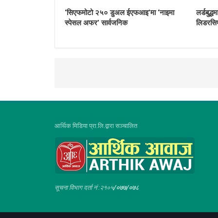
‘सिएफमोटो २५० डुअल ईएफआइ’मा ‘नाइमा
लर्डबुद
स्पेसल अफर’ सार्वजनिक
लिडरसिप
आर्थिक मिडिया प्रा.लि.द्वारा सञ्चालित
सूचना विभाग दर्ता नं :२१०५
/०७७/०७८