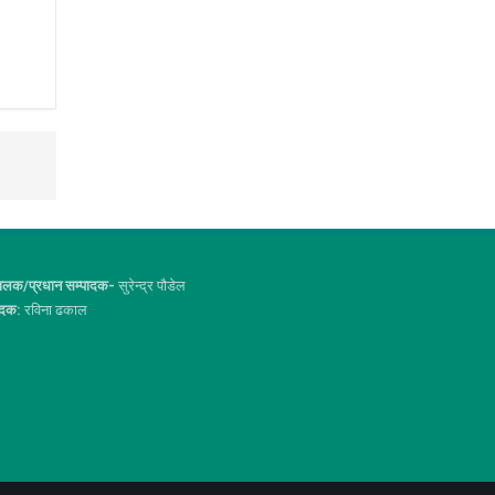
ालक/प्रधान सम्पादक-
सुरेन्द्र पौडेल
ादक:
रविना ढकाल