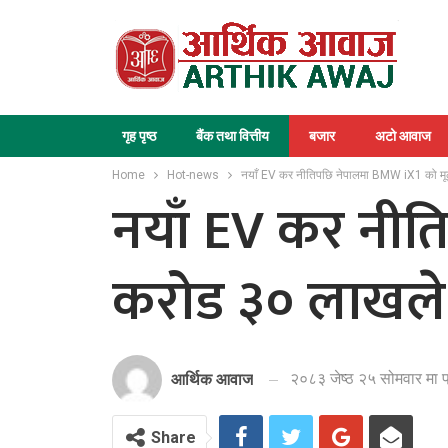
गृह पृष्ठ
बैंक तथा वित्तीय
बजार
अटो आवाज
Home
Hot-news
नयाँ EV कर नीतिपछि नेपालमा BMW iX1 को मूल्य
नयाँ EV कर नीति
करोड ३० लाखले व
२०८३ जेष्ठ २५ सोमवार मा 
आर्थिक आवाज
Share