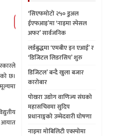
‘सिएफमोटो २५० डुअल
ईएफआइ’मा ‘नाइमा स्पेसल
अफर’ सार्वजनिक
लर्डबुद्धमा ‘एमबीए इन एआई’ र
‘डिजिटल लिडरसिप’ शुरु
सरकारले
डिजिटल’ बन्दै खुला बजार
एको छ।
कारोबार
मूल्यमा
पोखरा उद्योग वाणिज्य संघको
महासचिवमा सुदिप
द्युतीय
प्रधानाङ्गको उम्मेदवारी घोषणा
को आयात
नाइमा मोबिलिटी एक्स्पोमा