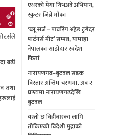
एथरको मेगा गिभअवे अभियान,
स्कुटर जित्ने मौका
‘ब्लू सर्ज – पावरिंग अहेड टुगेदर
ोटर्सले
पार्टनर्स मीट’ सम्पन्न, यामाहा
नेपालका साझेदार स्वदेश
फिर्ता
्दा बढी
नारायणगढ–बुटवल सडक
विस्तार अन्तिम चरणमा, अब २
ुभव तथा
घण्टामा नारायणगढदेखि
कहरूलाई
बुटवल
यस्तो छ बिहीबारका लागि
तोकिएको विदेशी मुद्राको