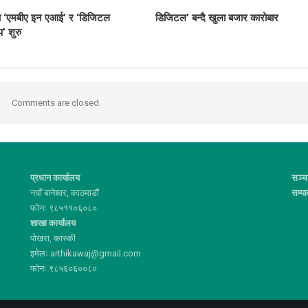
्धमा ‘एमबीए इन एआई’ र ‘डिजिटल
डिजिटल’ बन्दै खुला बजार कारोबार
’ शुरु
Comments are closed.
प्रधान कार्यालय
सञ्च
नयाँ बानेश्वर, काठमाडौं
सम्प
फोनः ९८५११०६०८०
शाखा कार्यालय
पोखरा, कास्की
इमेलः arthikawaj@gmail.com
फोनः ९८५६०६००८०