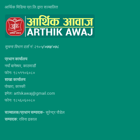
आर्थिक मिडिया प्रा.लि.द्वारा सञ्चालित
सूचना विभाग दर्ता नं :२१०५
/०७७/०७८
प्रधान कार्यालय
नयाँ बानेश्वर, काठमाडौं
फोनः ९८५११०६०८०
शाखा कार्यालय
पोखरा, कास्की
इमेलः arthikawaj@gmail.com
फोनः ९८५६०६००८०
सञ्चालक/प्रधान सम्पादक-
सुरेन्द्र पौडेल
सम्पादक:
रविना ढकाल