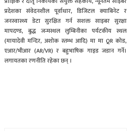
प्राज्ञिक र दातृ निकायको सयुंक्त सहकार्य, न्यूनतम साइबर
प्रदेशका संवेदनशील पूर्वाधार, डिजिटल क्याबिनेट र
जनस्वास्थ्य डेटा सुरक्षित गर्न सशक्त साइबर सुरक्षा
मापदण्ड, बुद्ध जन्मस्थल लुम्बिनीका पर्यटकीय स्थल
(मायादेवी मन्दिर, अशोक स्तम्भ आदि) मा मा QR कोड,
एआर/भीआर (AR/VR) र बहुभाषिक गाइड जडान गर्ने।
लगायतका रणनीति रहेका छन् ।