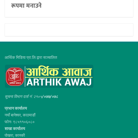
रूपमा मनाउने
आर्थिक मिडिया प्रा.लि.द्वारा सञ्चालित
सूचना विभाग दर्ता नं :२१०५
/०७७/०७८
प्रधान कार्यालय
नयाँ बानेश्वर, काठमाडौं
फोनः ९८५११०६०८०
शाखा कार्यालय
पोखरा, कास्की