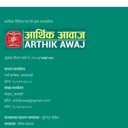
आर्थिक मिडिया प्रा.लि.द्वारा सञ्चालित
सूचना विभाग दर्ता नं :२१०५
/०७७/०७८
प्रधान कार्यालय
नयाँ बानेश्वर, काठमाडौं
फोनः ९८५११०६०८०
शाखा कार्यालय
पोखरा, कास्की
इमेलः arthikawaj@gmail.com
फोनः ९८५६०६००८०
सञ्चालक/प्रधान सम्पादक-
सुरेन्द्र पौडेल
सम्पादक:
रविना ढकाल