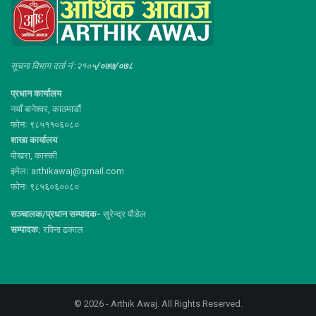
सूचना विभाग दर्ता नं :२१०५
/०७७/०७८
प्रधान कार्यालय
नयाँ बानेश्वर, काठमाडौं
फोनः ९८५११०६०८०
शाखा कार्यालय
पोखरा, कास्की
इमेलः arthikawaj@gmail.com
फोनः ९८५६०६००८०
सञ्चालक/प्रधान सम्पादक-
सुरेन्द्र पौडेल
सम्पादक:
रविना ढकाल
© 2026 - Arthik Awaj. All Rights Reserved.