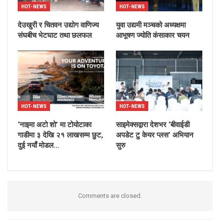
HOT-NEWS
HOT-NEWS
देउखुरी र चितवन उद्योग वाणिज्य
युवा उद्यमी मञ्चको अध्यक्षमा
संघबीच भेटघाट तथा छलफल
आभूषण ज्योति कंसाकार चयन
HOT-NEWS
HOT-NEWS
‘नाइमा अटो शो’ मा टोयोटाका
साइमेक्सद्वारा देशभर ‘बीवाईडी
गाडीमा ३ देखि २१ लाखसम्म छुट,
अपडेट टु केयर प्लस’ अभियान
दुई नयाँ मोडल…
सुरु
Comments are closed.