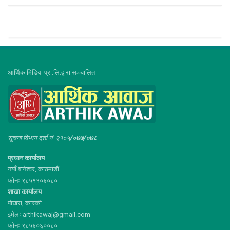
आर्थिक मिडिया प्रा.लि.द्वारा सञ्चालित
सूचना विभाग दर्ता नं :२१०५
/०७७/०७८
प्रधान कार्यालय
नयाँ बानेश्वर, काठमाडौं
फोनः ९८५११०६०८०
शाखा कार्यालय
पोखरा, कास्की
इमेलः arthikawaj@gmail.com
फोनः ९८५६०६००८०