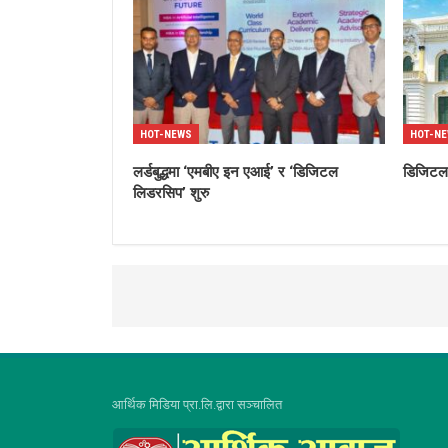
HOT-NEWS
HOT-N
लर्डबुद्धमा ‘एमबीए इन एआई’ र ‘डिजिटल
डिजिटल’
लिडरसिप’ शुरु
आर्थिक मिडिया प्रा.लि.द्वारा सञ्चालित