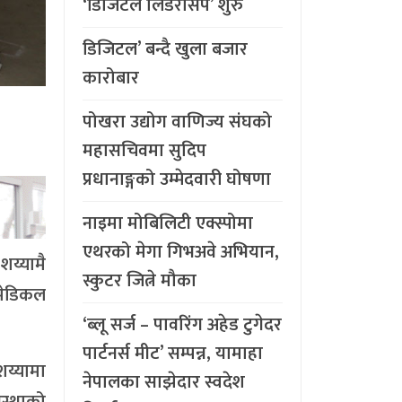
‘डिजिटल लिडरसिप’ शुरु
डिजिटल’ बन्दै खुला बजार
कारोबार
पोखरा उद्योग वाणिज्य संघको
महासचिवमा सुदिप
प्रधानाङ्गको उम्मेदवारी घोषणा
नाइमा मोबिलिटी एक्स्पोमा
एथरको मेगा गिभअवे अभियान,
शय्यामै
स्कुटर जित्ने मौका
 मेडिकल
‘ब्लू सर्ज – पावरिंग अहेड टुगेदर
पार्टनर्स मीट’ सम्पन्न, यामाहा
शय्यामा
नेपालका साझेदार स्वदेश
वस्थाको