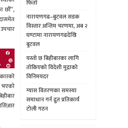
फिर्ता
ा छौँ”,
नारायणगढ–बुटवल सडक
ँदासमेत
विस्तार अन्तिम चरणमा, अब २
 उपचार
घण्टामा नारायणगढदेखि
बुटवल
यस्तो छ बिहीबारका लागि
तोकिएको विदेशी मुद्राको
विनिमयदर
रकारको
रु भएको
ग्यास वितरणका समस्या
िहीबार
समाधान गर्न द्रुत प्रतिकार्य
पिसिआर
टोली गठन