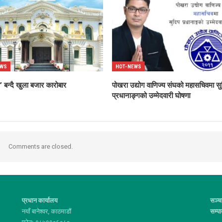
EWS
HOT-NEWS
 बन्दै खुला बजार कारोबार
पोखरा उद्योग वाणिज्य संघको महासचिवमा सु
प्रधानाङ्गको उम्मेदवारी घोषणा
Comments are closed.
प्रधान कार्यालय
सञ्च
नयाँ बानेश्वर, काठमाडौं
सम्प