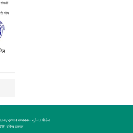
दिप
ालक/प्रधान सम्पादक-
सुरेन्द्र पौडेल
ादक:
रविना ढकाल