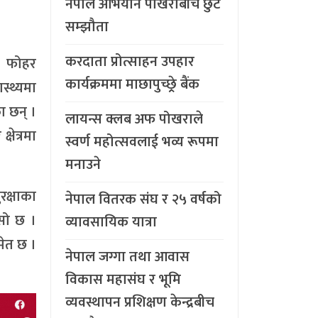
नेपाल अभियान पोखराबीच छुट
सम्झौता
करदाता प्रोत्साहन उपहार
े फोहर
कार्यक्रममा माछापुच्छ्र्रे बैंक
स्थ्यमा
ा छन् ।
लायन्स क्लब अफ पोखराले
षेत्रमा
स्वर्ण महोत्सवलाई भव्य रूपमा
मनाउने
रक्षाका
नेपाल वितरक संघ र २५ वर्षको
ासो छ ।
व्यावसायिक यात्रा
मेत छ ।
नेपाल जग्गा तथा आवास
विकास महासंघ र भूमि
व्यवस्थापन प्रशिक्षण केन्द्रबीच