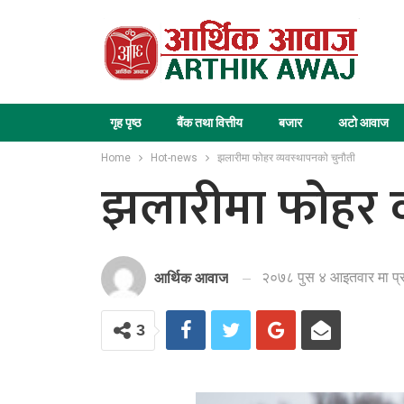
गृह पृष्ठ
बैंक तथा वित्तीय
बजार
अटो आवाज
Home
Hot-news
झलारीमा फोहर व्यवस्थापनको चुनौती
झलारीमा फोहर व
२०७८ पुस ४ आइतवार मा प्
आर्थिक आवाज
3