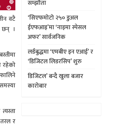
सम्झौता
‘सिएफमोटो २५० डुअल
ीन वटै
ईएफआइ’मा ‘नाइमा स्पेसल
 छन् ।
अफर’ सार्वजनिक
लर्डबुद्धमा ‘एमबीए इन एआई’ र
बस्तीमा
‘डिजिटल लिडरसिप’ शुरु
ा रहेको
 फालिने
डिजिटल’ बन्दै खुला बजार
 समस्या
कारोबार
त्यस्ता
र तरल र