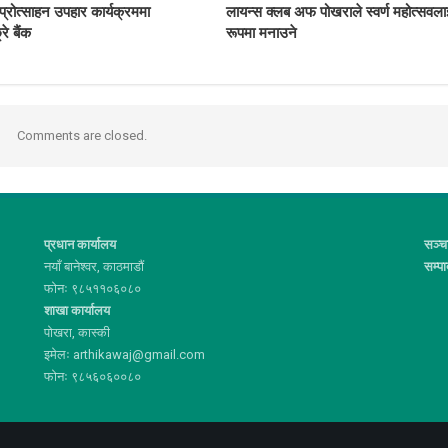
्रोत्साहन उपहार कार्यक्रममा
लायन्स क्लब अफ पोखराले स्वर्ण महोत्सवला
्रे बैंक
रूपमा मनाउने
Comments are closed.
प्रधान कार्यालय
सञ्च
नयाँ बानेश्वर, काठमाडौं
सम्प
फोनः ९८५११०६०८०
शाखा कार्यालय
पोखरा, कास्की
इमेलः arthikawaj@gmail.com
फोनः ९८५६०६००८०