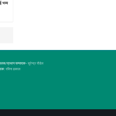
ई भव्य
ालक/प्रधान सम्पादक-
सुरेन्द्र पौडेल
ादक:
रविना ढकाल