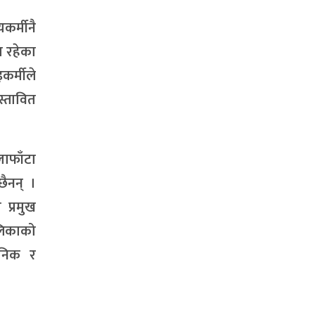
यकर्मीनै
ा रहेका
र्मीले
स्तावित
लाफाँटा
छैनन् ।
प्रमुख
ालिकाको
िनिक र