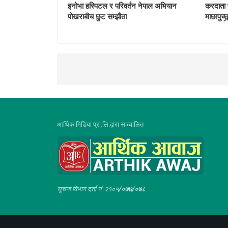
इनोभा हस्पिटल र परिवर्तन नेपाल अभियान
करदाता प
पोखराबीच छुट सम्झौता
माछापुच्छ्र
आर्थिक मिडिया प्रा.लि.द्वारा सञ्चालित
सूचना विभाग दर्ता नं :२१०५
/०७७/०७८