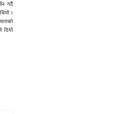
न गर्दै
 थियो ।
ल्याएको
ले दिगो