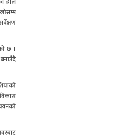
िका हाल
दैलोसम्म
्वेक्षण
एको छ ।
 बनाउँदै
एशियाको
ी विकास
न्वयनको
 तवरबाट