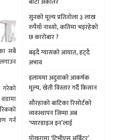
बाटो अर्कैतिर
सुनको मूल्य प्रतितोला ३ लाख
रुपैयाँ नाध्यो, कतिमा भइरहेको
छ कारोबार ?
ेका सबै
बढ्दै ग्यासको आयात, हट्दै
 लगाउन
अभाव
इलाममा अदुवाको आकर्षक
मूल्य, खेती विस्तार गर्दै किसान
 गरेको
ै वडामा
सौरहाको बाटिका रिसोर्टको
ागरिकको
व्यवस्थापन जिम्मा अब
षण गर्न
‘प्यारडाइज इन’लाई
पोखरामा ‘टिभीएस अर्बिटर’