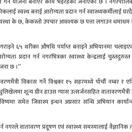
्रयोग गर्ने योजना बनाएर काम भइरहेको जनाएको छ । नगरपाल
गरिकलाई स्वस्थ बनाई आरोग्यता प्रदान गर्न स्वास्थ्यकर्मीलाई घर
स्था के छ, केकस्तो उपचार आवश्यक छ पत्ता लगाउन धमाधम सर
लब्ध गराइने ६५ थरीका औषधि पर्याप्त बनाइने अभियानमा चलाइ
्यता प्रदान गर्न नगरभित्रका स्वास्थ्य केन्द्रलाई चुस्तदुरुस्त
योजना छ ।”
ावरणमैत्री विकास गर्ने विश्वका १५ सहरमध्ये पाँचौँ नम्बर र 
खेलमा शून्य ग्रीन हाउस ग्यास उत्सर्जनसहित वातावरणमैत्र
ा भविष्यमा समेत जिवाश्म इन्धन अप्रसार सन्धि अभियान कार्या
र्न नगरले वातावरण प्रदूषण एवं स्वास्थ्य समस्यालाई वैज्ञानिक