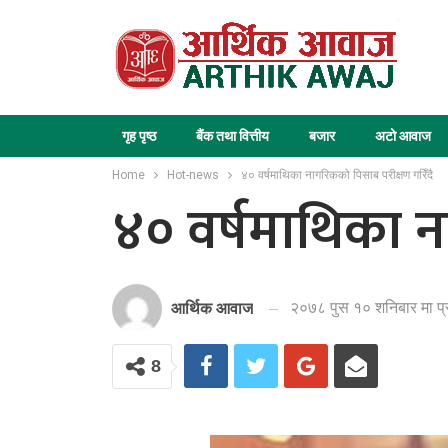
गृह पृष्ठ
बैंक तथा वित्तीय
बजार
अटो आवाज
Home
Hot-news
४० वर्षमाथिका नागरिकको पिसाब परीक्षण गरिँदै
४० वर्षमाथिका न
२०७८ पुस १० शनिबार मा प
आर्थिक आवाज
8