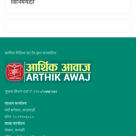
विनिमयदर
आर्थिक मिडिया प्रा.लि.द्वारा सञ्चालित
सूचना विभाग दर्ता नं :२१०५
/०७७/०७८
प्रधान कार्यालय
नयाँ बानेश्वर, काठमाडौं
फोनः ९८५११०६०८०
शाखा कार्यालय
पोखरा, कास्की