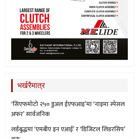
भर्खरैमात्र
‘सिएफमोटो २५० डुअल ईएफआइ’मा ‘नाइमा स्पेसल
अफर’ सार्वजनिक
लर्डबुद्धमा ‘एमबीए इन एआई’ र ‘डिजिटल लिडरसिप’