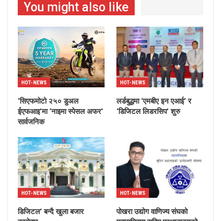
You might also like
HOT-NEWS
HOT-NEWS
‘सिएफमोटो २५० डुअल
लर्डबुद्धमा ‘एमबीए इन एआई’ र
ईएफआइ’मा ‘नाइमा स्पेसल अफर’
‘डिजिटल लिडरसिप’ शुरु
सार्वजनिक
HOT-NEWS
HOT-NEWS
डिजिटल’ बन्दै खुला बजार
पोखरा उद्योग वाणिज्य संघको