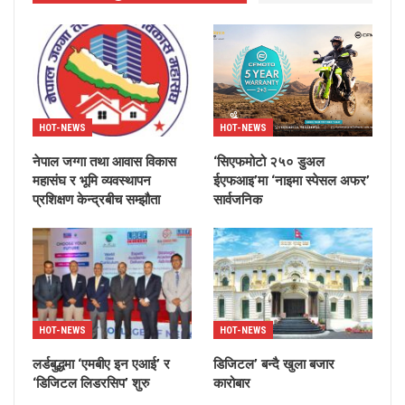
HOT-NEWS
HOT-NEWS
नेपाल जग्गा तथा आवास विकास
‘सिएफमोटो २५० डुअल
महासंघ र भूमि व्यवस्थापन
ईएफआइ’मा ‘नाइमा स्पेसल अफर’
प्रशिक्षण केन्द्रबीच सम्झौता
सार्वजनिक
HOT-NEWS
HOT-NEWS
लर्डबुद्धमा ‘एमबीए इन एआई’ र
डिजिटल’ बन्दै खुला बजार
‘डिजिटल लिडरसिप’ शुरु
कारोबार