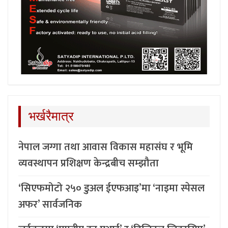
भर्खरैमात्र
नेपाल जग्गा तथा आवास विकास महासंघ र भूमि
व्यवस्थापन प्रशिक्षण केन्द्रबीच सम्झौता
‘सिएफमोटो २५० डुअल ईएफआइ’मा ‘नाइमा स्पेसल
अफर’ सार्वजनिक