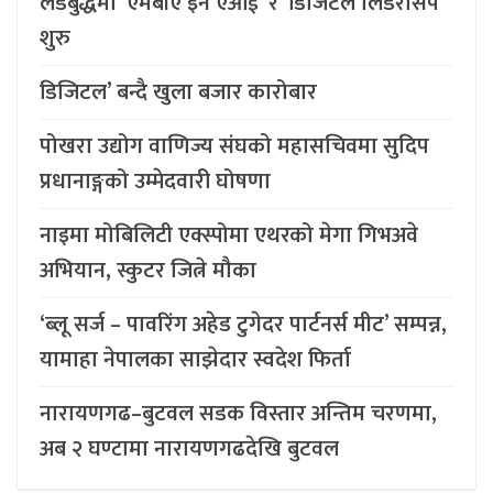
लर्डबुद्धमा ‘एमबीए इन एआई’ र ‘डिजिटल लिडरसिप’
शुरु
डिजिटल’ बन्दै खुला बजार कारोबार
पोखरा उद्योग वाणिज्य संघको महासचिवमा सुदिप
प्रधानाङ्गको उम्मेदवारी घोषणा
नाइमा मोबिलिटी एक्स्पोमा एथरको मेगा गिभअवे
अभियान, स्कुटर जित्ने मौका
‘ब्लू सर्ज – पावरिंग अहेड टुगेदर पार्टनर्स मीट’ सम्पन्न,
यामाहा नेपालका साझेदार स्वदेश फिर्ता
नारायणगढ–बुटवल सडक विस्तार अन्तिम चरणमा,
अब २ घण्टामा नारायणगढदेखि बुटवल