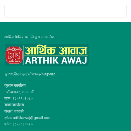
आर्थिक मिडिया प्रा.लि.द्वारा सञ्चालित
सूचना विभाग दर्ता नं :२१०५
/०७७/०७८
प्रधान कार्यालय
नयाँ बानेश्वर, काठमाडौं
फोनः ९८५११०६०८०
शाखा कार्यालय
पोखरा, कास्की
इमेलः arthikawaj@gmail.com
फोनः ९८५६०६००८०