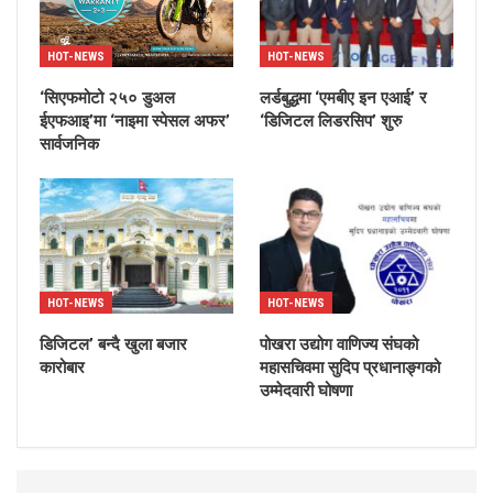
HOT-NEWS
HOT-NEWS
‘सिएफमोटो २५० डुअल
लर्डबुद्धमा ‘एमबीए इन एआई’ र
ईएफआइ’मा ‘नाइमा स्पेसल अफर’
‘डिजिटल लिडरसिप’ शुरु
सार्वजनिक
HOT-NEWS
HOT-NEWS
डिजिटल’ बन्दै खुला बजार
पोखरा उद्योग वाणिज्य संघको
कारोबार
महासचिवमा सुदिप प्रधानाङ्गको
उम्मेदवारी घोषणा