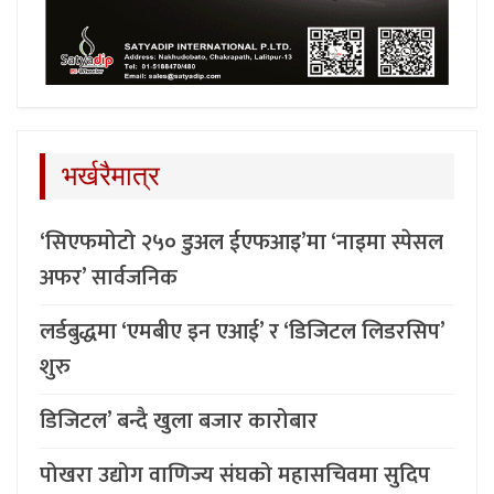
भर्खरैमात्र
‘सिएफमोटो २५० डुअल ईएफआइ’मा ‘नाइमा स्पेसल
अफर’ सार्वजनिक
लर्डबुद्धमा ‘एमबीए इन एआई’ र ‘डिजिटल लिडरसिप’
शुरु
डिजिटल’ बन्दै खुला बजार कारोबार
पोखरा उद्योग वाणिज्य संघको महासचिवमा सुदिप