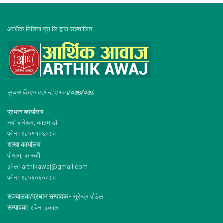
आर्थिक मिडिया प्रा.लि.द्वारा सञ्चालित
सूचना विभाग दर्ता नं :२१०५
/०७७/०७८
प्रधान कार्यालय
नयाँ बानेश्वर, काठमाडौं
फोनः ९८५११०६०८०
शाखा कार्यालय
पोखरा, कास्की
इमेलः arthikawaj@gmail.com
फोनः ९८५६०६००८०
सञ्चालक/प्रधान सम्पादक-
सुरेन्द्र पौडेल
सम्पादक:
रविना ढकाल