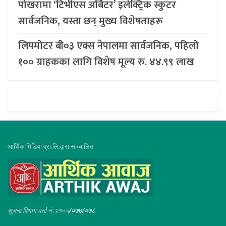
पोखरामा ‘टिभीएस अर्बिटर’ इलेक्ट्रिक स्कुटर
सार्वजनिक, यस्ता छन् मुख्य विशेषताहरू
लिपमोटर बी०३ एक्स नेपालमा सार्वजनिक, पहिलो
१०० ग्राहकका लागि विशेष मूल्य रु. ४४.९९ लाख
आर्थिक मिडिया प्रा.लि.द्वारा सञ्चालित
सूचना विभाग दर्ता नं :२१०५
/०७७/०७८