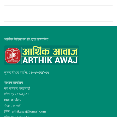
आर्थिक मिडिया प्रा.लि.द्वारा सञ्चालित
सूचना विभाग दर्ता नं :२१०५
/०७७/०७८
प्रधान कार्यालय
नयाँ बानेश्वर, काठमाडौं
फोनः ९८५११०६०८०
शाखा कार्यालय
पोखरा, कास्की
इमेलः arthikawaj@gmail.com