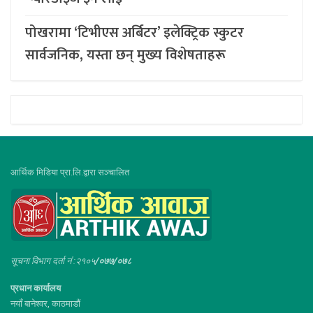
पोखरामा ‘टिभीएस अर्बिटर’ इलेक्ट्रिक स्कुटर
सार्वजनिक, यस्ता छन् मुख्य विशेषताहरू
आर्थिक मिडिया प्रा.लि.द्वारा सञ्चालित
सूचना विभाग दर्ता नं :२१०५
/०७७/०७८
प्रधान कार्यालय
नयाँ बानेश्वर, काठमाडौं