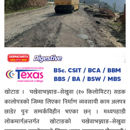
खोटाङ । चखेवाभञ्ज्याङ–सेखुवा (१० किलोमिटर) सडक
कालोपत्रको जिम्मा लिएका निर्माण व्यवसायी काम अलपत्र
छाडेर पुनः सम्पर्कविहीन भएका छन् । मध्यपहाडी
लोकमार्गअन्तर्गत खोटाङको चखेवाभञ्ज्याङ–सेखुवा