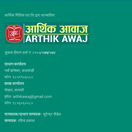
आर्थिक मिडिया प्रा.लि.द्वारा सञ्चालित
सूचना विभाग दर्ता नं :२१०५
/०७७/०७८
प्रधान कार्यालय
नयाँ बानेश्वर, काठमाडौं
फोनः ९८५११०६०८०
शाखा कार्यालय
पोखरा, कास्की
इमेलः arthikawaj@gmail.com
फोनः ९८५६०६००८०
सञ्चालक/प्रधान सम्पादक-
सुरेन्द्र पौडेल
सम्पादक:
रविना ढकाल