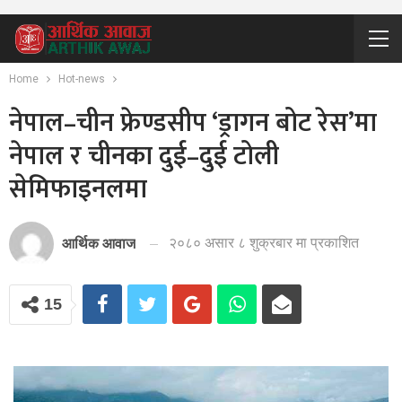
Home
Hot-news
नेपाल–चीन फ्रेण्डसीप ‘ड्रागन बोट रेस’मा
नेपाल र चीनका दुई–दुई टोली
सेमिफाइनलमा
२०८० असार ८ शुक्रबार मा प्रकाशित
आर्थिक आवाज
15