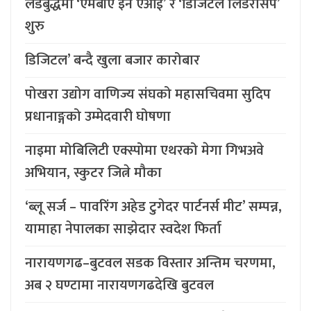
लर्डबुद्धमा ‘एमबीए इन एआई’ र ‘डिजिटल लिडरसिप’
शुरु
डिजिटल’ बन्दै खुला बजार कारोबार
पोखरा उद्योग वाणिज्य संघको महासचिवमा सुदिप
प्रधानाङ्गको उम्मेदवारी घोषणा
नाइमा मोबिलिटी एक्स्पोमा एथरको मेगा गिभअवे
अभियान, स्कुटर जित्ने मौका
‘ब्लू सर्ज – पावरिंग अहेड टुगेदर पार्टनर्स मीट’ सम्पन्न,
यामाहा नेपालका साझेदार स्वदेश फिर्ता
नारायणगढ–बुटवल सडक विस्तार अन्तिम चरणमा,
अब २ घण्टामा नारायणगढदेखि बुटवल