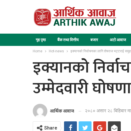
गृह पृष्ठ
बैंक तथा वित्तीय
बजार
अटो आवाज
Home
Hot-news
इक्यानको निर्वाचनका लागि शेषराज भट्टराई समुहक
इक्यानको निर्वा
उम्मेदवारी घोषणा
२०८० असार २८ बिहिबार मा
आर्थिक आवाज
Share