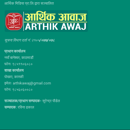
आर्थिक मिडिया प्रा.लि.द्वारा सञ्चालित
सूचना विभाग दर्ता नं :२१०५
/०७७/०७८
प्रधान कार्यालय
नयाँ बानेश्वर, काठमाडौं
फोनः ९८५११०६०८०
शाखा कार्यालय
पोखरा, कास्की
इमेलः arthikawaj@gmail.com
फोनः ९८५६०६००८०
सञ्चालक/प्रधान सम्पादक-
सुरेन्द्र पौडेल
सम्पादक:
रविना ढकाल