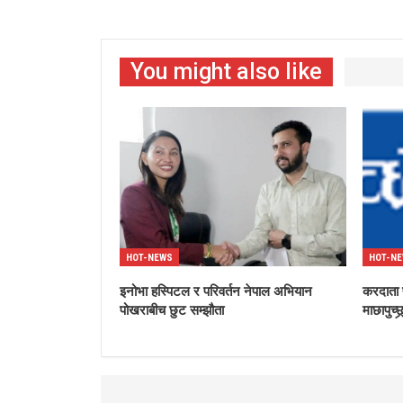
You might also like
HOT-NEWS
HOT-N
इनोभा हस्पिटल र परिवर्तन नेपाल अभियान
करदाता प
पोखराबीच छुट सम्झौता
माछापुच्छ्र