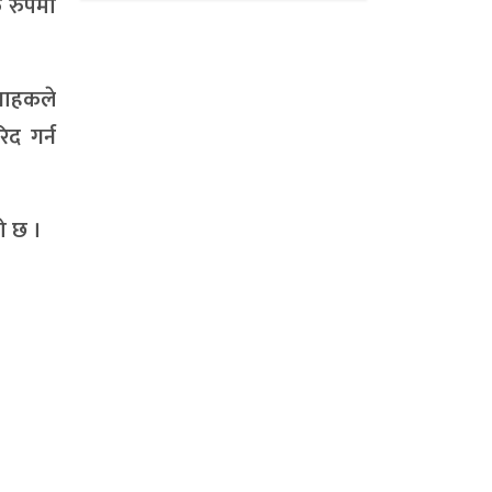
क रुपमा
राहकले
द गर्न
ो छ ।