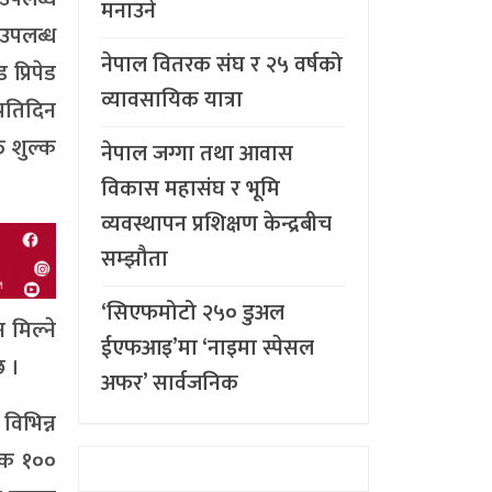
मनाउने
 उपलब्ध
नेपाल वितरक संघ र २५ वर्षको
प्रिपेड
व्यावसायिक यात्रा
रतिदिन
त शुल्क
नेपाल जग्गा तथा आवास
विकास महासंघ र भूमि
व्यवस्थापन प्रशिक्षण केन्द्रबीच
सम्झौता
‘सिएफमोटो २५० डुअल
 मिल्ने
ईएफआइ’मा ‘नाइमा स्पेसल
छ ।
अफर’ सार्वजनिक
विभिन्न
ल्क १००