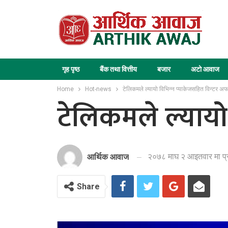
गृह पृष्ठ
बैंक तथा वित्तीय
बजार
अटो आवाज
Home
Hot-news
टेलिकमले ल्यायो विभिन्न प्याकेजसहित विन्टर अ
टेलिकमले ल्यायो
२०७८ माघ २ आइतवार मा प
आर्थिक आवाज
Share