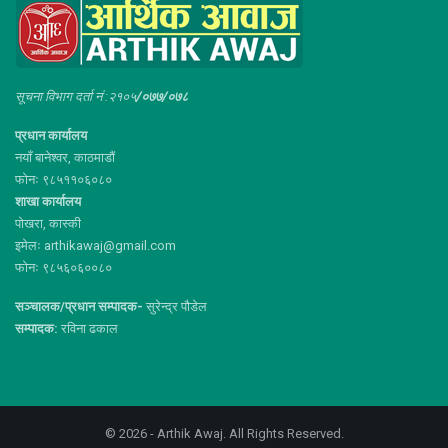
सूचना विभाग दर्ता नं :२१०५
/०७७/०७८
प्रधान कार्यालय
नयाँ बानेश्वर, काठमाडौं
फोनः ९८५११०६०८०
शाखा कार्यालय
पोखरा, कास्की
इमेलः arthikawaj@gmail.com
फोनः ९८५६०६००८०
सञ्चालक/प्रधान सम्पादक-
सुरेन्द्र पौडेल
सम्पादक:
रविना ढकाल
© 2026 - Arthik Awaj. All Rights Reserved.