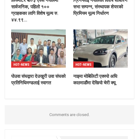
लिपमोटर बी०३ एक्स नेपालमा
ग्रिनप्लाई नेपालको विशेष साधारण
सार्वजनिक, पहिलो १००
सभा सम्पन्न, संस्थापक शेयरको
ग्राहकका लागि विशेष मूल्य रु.
प्रिमियम मूल्य निर्धारण
४४.९९…
HOT-NEWS
HOT-NEWS
पोउवा संघद्वारा देउखुरी उवा संघको
नाइमा मोबिलिटी एक्स्पो अघि
प्रतिनिधिमण्डलाई स्वागत
काठमाडौंमा देखियो चेरी क्यू
Comments are closed.