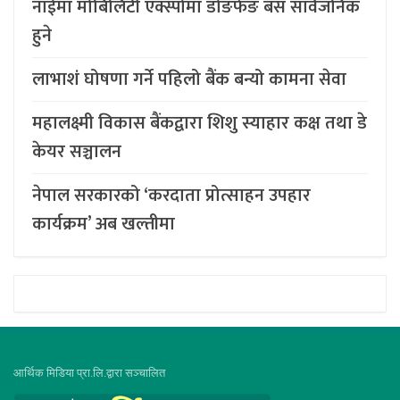
नाईमा मोबिलिटी एक्स्पोमा डोङफेङ बस सार्वजनिक
हुने
लाभाशं घोषणा गर्ने पहिलो बैंक बन्यो कामना सेवा
महालक्ष्मी विकास बैंकद्वारा शिशु स्याहार कक्ष तथा डे
केयर सञ्चालन
नेपाल सरकारको ‘करदाता प्रोत्साहन उपहार
कार्यक्रम’ अब खल्तीमा
आर्थिक मिडिया प्रा.लि.द्वारा सञ्चालित