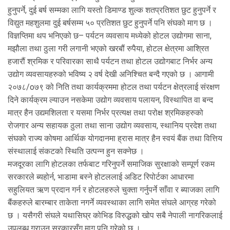
हुनुपर्ने, दुई बर्ष सम्मका लागि यस्तो डिमाण्ड शुल्क शतप्रतिशत छुट हुनुपर्ने र
विद्युत महशुलमा दुई बर्षसम्म ५० प्रतिशत छुट हुनुपर्ने पनि संघको माग छ ।
विज्ञप्तिमा थप भनिएको छ– पर्यटन व्यवसाय मध्येको होटल उद्योगमा साना,
मझौला तथा ठुला गरी लगानी भएको खरबौं रुपैया, होटल क्षेत्रमा आश्रित
हजारौं श्रमिक र परिवारका साथै पर्यटन तथा होटल उद्योगबाट निर्भर अन्य
उद्योग व्यवसायहरुको भविष्य २ वर्ष देखी अनिश्चित बन्दै गएको छ । आगामी
२०७८/o७९ को निति तथा कार्यक्रममा होटल तथा पर्यटन क्षेत्रलाई संरक्षण
दिने कार्यक्रम ल्याउन नसकेमा उद्योग व्यवसाय पलायन, विस्थापित वा बन्द
मात्र हैन उद्यमशिलता र यसमा निर्भर प्रत्यक्ष तथा परोक्ष श्रमिकहरुको
रोजगार अन्य सहायक ठुला तथा साना उद्योग व्यवसाय, स्थानिय प्रदेश तथा
संघको राज्य कोषमा आर्थिक योगदानमा ह्रास मात्र हैन स्वयं बैंक तथा वित्तिय
संस्थालाई संकटको स्थिति उत्पन्न हुन सक्नेछ ।
मजदूरका लागि होटलका तर्फबाट गरिनुपर्ने समाजिक सुरक्षाको सम्पूर्ण रकम
सरकारले ब्यहोर्न, भाडामा बस्ने होटललाई अडिट रिपोर्टका आधारमा
सहुलियत ऋण प्रदान गर्न र होटलहरुले चुक्ता गर्नुपर्ने साँवा र ब्याजका लागि
बैंकहरुले बारम्बार ताकेता नगर्ने व्यवस्थाका लागि समेत संघले आग्रह गरेको
छ । यसैगरी संघले यथासिघ्र कोभिड विरुद्धको खोप सबै नेपाली नागरिकलाई
उपलब्ध गराउन सरकारसँग माग पनि गरेको छ ।