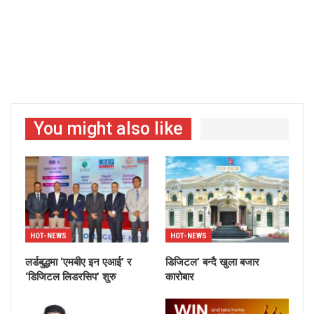
You might also like
HOT-NEWS
HOT-NEWS
लर्डबुद्धमा ‘एमबीए इन एआई’ र
डिजिटल’ बन्दै खुला बजार
‘डिजिटल लिडरसिप’ शुरु
कारोबार