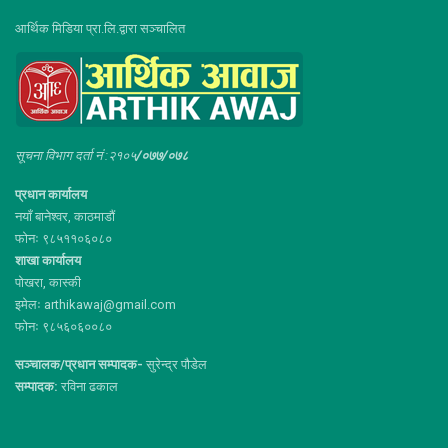
आर्थिक मिडिया प्रा.लि.द्वारा सञ्चालित
सूचना विभाग दर्ता नं :२१०५
/०७७/०७८
प्रधान कार्यालय
नयाँ बानेश्वर, काठमाडौं
फोनः ९८५११०६०८०
शाखा कार्यालय
पोखरा, कास्की
इमेलः arthikawaj@gmail.com
फोनः ९८५६०६००८०
सञ्चालक/प्रधान सम्पादक-
सुरेन्द्र पौडेल
सम्पादक:
रविना ढकाल